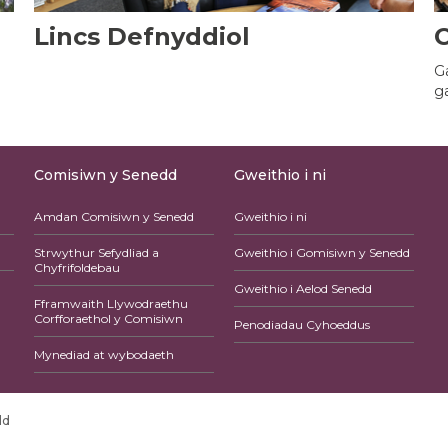
Lincs Defnyddiol
C
G
g
Comisiwn y Senedd
Gweithio i ni
Amdan Comisiwn y Senedd
Gweithio i ni
Strwythur Sefydliad a
Gweithio i Gomisiwn y Senedd
Chyfrifoldebau
Gweithio i Aelod Senedd
Fframwaith Llywodraethu
Corfforaethol y Comisiwn
Penodiadau Cyhoeddus
Mynediad at wybodaeth
dd