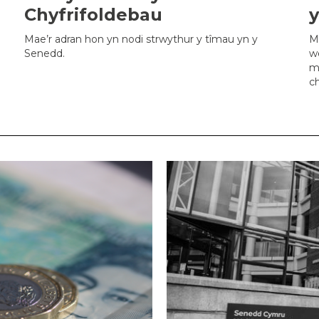
Chyfrifoldebau
Mae’r adran hon yn nodi strwythur y tîmau yn y
M
Senedd.
w
m
c