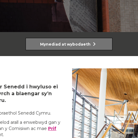
chevron_right
Mynediad at wybodaeth
 Senedd i hwyluso ei
rch a blaengar sy’n
ru.
fforaethol Senedd Cymru.
lod arall a enwebwyd gan y
n gan y Comisiwn ac mae
Prif
t.