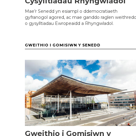
Cysylltiadau Rhyngwladol
Mae’r Senedd yn esiampl o ddemocratiaeth
gyfranogol agored, ac mae ganddo raglen weithredo
o gysylltiadau Ewropeaidd a Rhyngwladol.
GWEITHIO I GOMISIWN Y SENEDD
Gweithio i Gomisiwn y