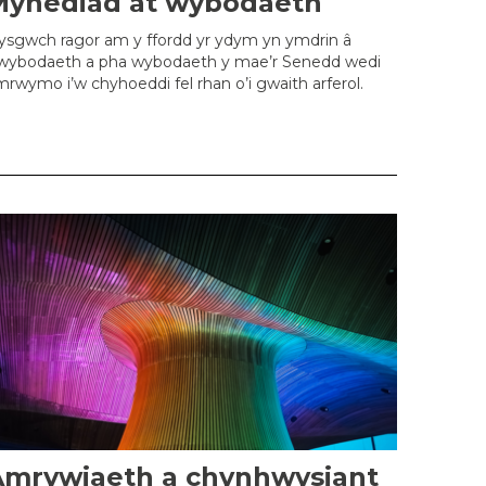
Mynediad at wybodaeth
ysgwch ragor am y ffordd yr ydym yn ymdrin â
wybodaeth a pha wybodaeth y mae’r Senedd wedi
rwymo i’w chyhoeddi fel rhan o’i gwaith arferol.
Amrywiaeth a chynhwysiant