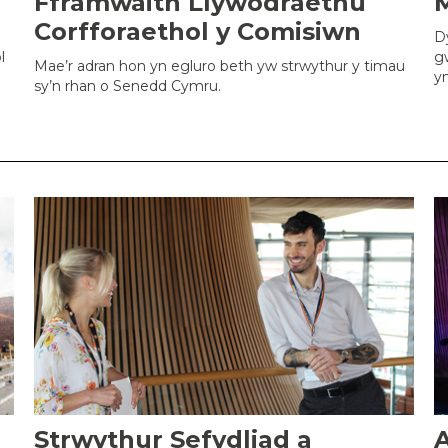
Fframwaith Llywodraethu
Corfforaethol y Comisiwn
D
l
g
Mae’r adran hon yn egluro beth yw strwythur y timau
ym
sy’n rhan o Senedd Cymru.
Strwythur Sefydliad a