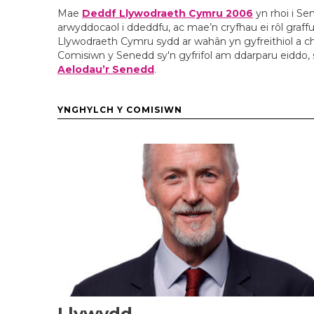
Mae
Deddf Llywodraeth Cymru 2006
yn rhoi i S
arwyddocaol i ddeddfu, ac mae’n cryfhau ei rôl graff
Llywodraeth Cymru sydd ar wahân yn gyfreithiol a cho
Comisiwn y Senedd sy'n gyfrifol am ddarparu eiddo, 
Aelodau’r Senedd
.
YNGHYLCH Y COMISIWN
Llywydd