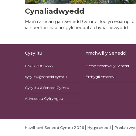
Cynaliadwyedd
Mae'n amcan gan Senedd Cymru i fod yn esiampl o
ran perfformiad amgylcheddol a chynaliadwyedd.
Cysylltu
Ymchwil y Senedd
0300 200 6565
Hafan Ymchwil y Senedd
cysylltu@senedd.cymru
Erthygil Ymchwil
Cysylltu â Senedd Cymru
Adnoddau Cyfryngau
Hawlfraint Senedd Cymru 2026
Hygyrchedd
Preifatrwy