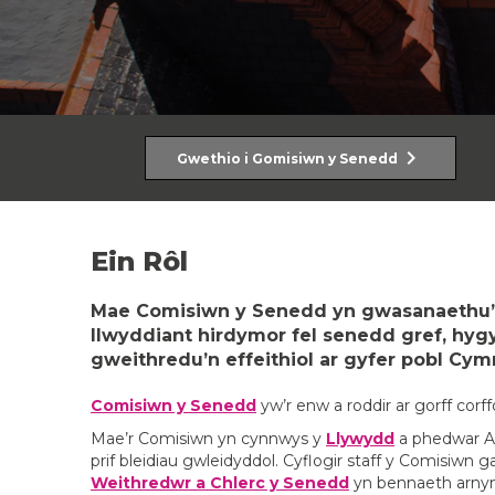
chevron_right
Gwethio i Gomisiwn y Senedd
Ein Rôl
Mae Comisiwn y Senedd yn gwasanaethu’r
llwyddiant hirdymor fel senedd gref, hygy
gweithredu’n effeithiol ar gyfer pobl Cym
Comisiwn y Senedd
yw’r enw a roddir ar gorff cor
Mae’r Comisiwn yn cynnwys y
Llywydd
a phedwar Ae
prif bleidiau gwleidyddol. Cyflogir staff y Comisiw
Weithredwr a Chlerc y Senedd
yn bennaeth arnyn