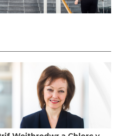
rif Weithredwr a Chlerc y