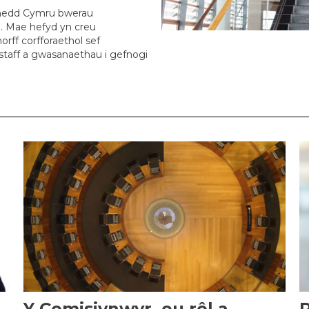
enedd Cymru bwerau
u. Mae hefyd yn creu
rff corfforaethol sef
staff a gwasanaethau i gefnogi
Y Comisiynwyr, eu rôl a
P