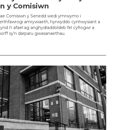
yn y Comisiwn
ae Comisiwn y Senedd wedi ymrwymo i
erthfawrogi amrywiaeth, hyrwyddo cynhwysiant a
ynd i'r afael ag anghydraddoldeb fel cyflogwr a
horff sy'n darparu gwasanaethau.