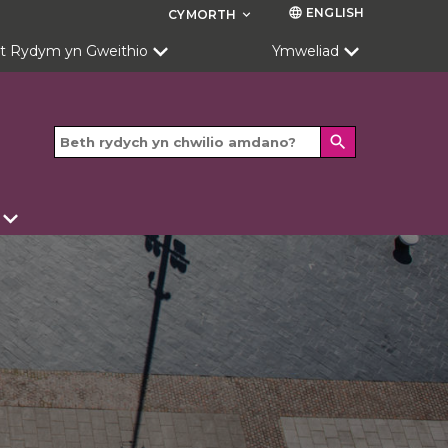
ENGLISH
language
CYMORTH
keyboard_arrow_down
t Rydym yn Gweithio
Ymweliad
search