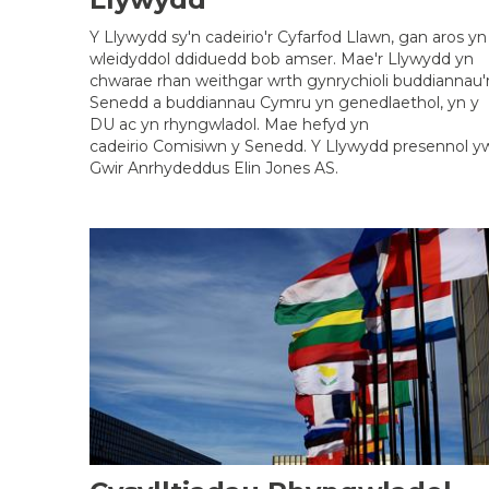
Y Llywydd sy'n cadeirio'r Cyfarfod Llawn​, gan aros yn
wleidyddol ddiduedd bob amser. Mae'r Llywydd yn
chwarae rhan weithgar wrth gynrychioli buddiannau'
Senedd a buddiannau Cymru yn genedlaethol, yn y
DU ac yn rhyngwladol. Mae hefyd yn
cadeirio Comisiwn y Senedd. Y Llywydd presennol yw
Gwir Anrhydeddus Elin Jones AS.