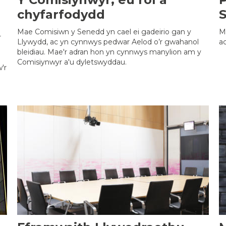
chyfarfodydd
Mae Comisiwn y Senedd yn cael ei gadeirio gan y
M
r
Llywydd, ac yn cynnwys pedwar Aelod o’r gwahanol
ac
bleidiau. Mae'r adran hon yn cynnwys manylion am y
Comisiynwyr a'u dyletswyddau.
'r