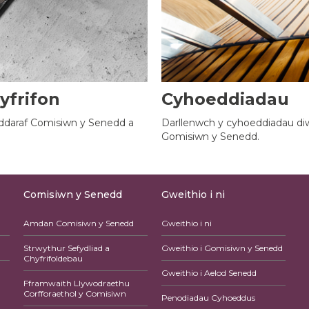
yfrifon
Cyhoeddiadau
ddaraf Comisiwn y Senedd a
Darllenwch y cyhoeddiadau diw
Gomisiwn y Senedd.
Comisiwn y Senedd
Gweithio i ni
Amdan Comisiwn y Senedd
Gweithio i ni
Strwythur Sefydliad a
Gweithio i Gomisiwn y Senedd
Chyfrifoldebau
Gweithio i Aelod Senedd
Fframwaith Llywodraethu
Corfforaethol y Comisiwn
Penodiadau Cyhoeddus