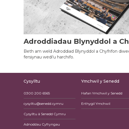
Adroddiadau Blynyddol a Ch
Beth am weld Adroddiad Blynyddol a Chyfrifon diwe
fersiynau wedi'u harchifo.
Cysylltu
Ymchwil y Senedd
0300 200 6565
Hafan Ymchwil y Senedd
cysylltu@senedd.cymru
Erthygil Ymchwil
Cysylltu â Senedd Cymru
Adnoddau Cyfryngau