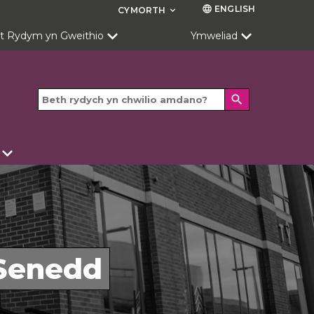
ENGLISH
language
CYMORTH
keyboard_arrow_down
t Rydym yn Gweithio
Ymweliad
search
Senedd