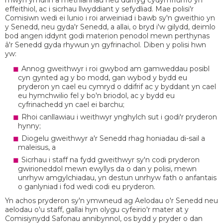
mwyn ymdrin â methiannau neu ddiffyg cydymffurfio yn
effeithiol, ac i sicrhau llwyddiant y sefydliad. Mae polisi'r
Comisiwn wedi ei lunio i roi arweiniad i bawb sy'n gweithio yn
y Senedd, neu gyda'r Senedd, a allai, o bryd i'w gilydd, deimlo
bod angen iddynt godi materion penodol mewn perthynas
â'r Senedd gyda rhywun yn gyfrinachol. Diben y polisi hwn
yw:
Annog gweithwyr i roi gwybod am gamweddau posibl
cyn gynted ag y bo modd, gan wybod y bydd eu
pryderon yn cael eu cymryd o ddifrif ac y byddant yn cael
eu hymchwilio fel y bo'n briodol, ac y bydd eu
cyfrinachedd yn cael ei barchu;
Rhoi canllawiau i weithwyr ynghylch sut i godi'r pryderon
hynny;
Diogelu gweithwyr a'r Senedd rhag honiadau di-sail a
maleisus, a
Sicrhau i staff na fydd gweithwyr sy'n codi pryderon
gwirioneddol mewn ewyllys da o dan y polisi, mewn
unrhyw amgylchiadau, yn destun unrhyw fath o anfantais
o ganlyniad i fod wedi codi eu pryderon.
Yn achos pryderon sy'n ymwneud ag Aelodau o'r Senedd neu
aelodau o'u staff, gallai hyn olygu cyfeirio'r mater at y
Comisiynydd Safonau annibynnol, os bydd y pryder o dan