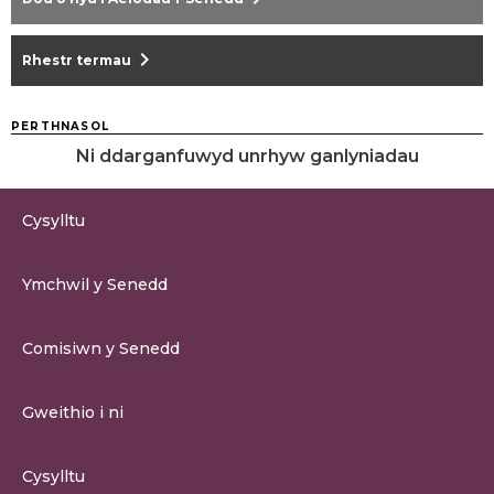
chevron_right
Rhestr termau
PERTHNASOL
Ni ddarganfuwyd unrhyw ganlyniadau
Cysylltu
0300 200 6565
Ymchwil y Senedd
cysylltu@senedd.cymru
Hafan Ymchwil y Senedd
Cysylltu â Senedd Cymru
Comisiwn y Senedd
Erthygil Ymchwil
Adnoddau Cyfryngau
Amdan Comisiwn y Senedd
Gweithio i ni
Strwythur Sefydliad a Chyfrifoldebau
Gweithio i ni
Fframwaith Llywodraethu Corfforaethol y Comisiwn
Cysylltu
Gweithio i Gomisiwn y Senedd