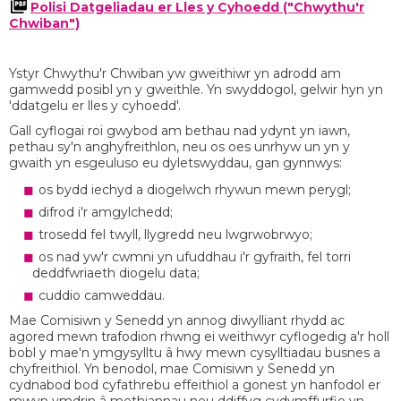
Polisi Datgeliadau er Lles y Cyhoedd ("Chwythu'r
Chwiban")
Ystyr Chwythu'r Chwiban yw gweithiwr yn adrodd am
gamwedd posibl yn y gweithle. Yn swyddogol, gelwir hyn yn
'ddatgelu er lles y cyhoedd'.
Gall cyflogai roi gwybod am bethau nad ydynt yn iawn,
pethau sy'n anghyfreithlon, neu os oes unrhyw un yn y
gwaith yn esgeuluso eu dyletswyddau, gan gynnwys:
os bydd iechyd a diogelwch rhywun mewn perygl;
difrod i'r amgylchedd;
trosedd fel twyll, llygredd neu lwgrwobrwyo;
os nad yw'r cwmni yn ufuddhau i'r gyfraith, fel torri
deddfwriaeth diogelu data;
cuddio camweddau.
Mae Comisiwn y Senedd yn annog diwylliant rhydd ac
agored mewn trafodion rhwng ei weithwyr cyflogedig a'r holl
bobl y mae'n ymgysylltu â hwy mewn cysylltiadau busnes a
chyfreithiol. Yn benodol, mae Comisiwn y Senedd yn
cydnabod bod cyfathrebu effeithiol a gonest yn hanfodol er