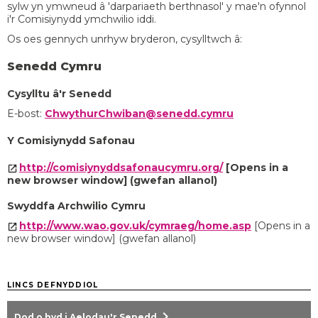
sylw yn ymwneud â 'darpariaeth berthnasol' y mae'n ofynnol
i'r Comisiynydd ymchwilio iddi.
Os oes gennych unrhyw bryderon, cysylltwch â:
Senedd Cymru
Cysylltu â'r Senedd
E-bost:
ChwythurChwiban@senedd.cymru
Y Comisiynydd Safonau
http://comisiynyddsafonaucymru.org/
[Opens in a
new browser window] (gwefan allanol)
Swyddfa Archwilio Cymru
http://www.wao.gov.uk/cymraeg/home.asp
[Opens in a
new browser window] (gwefan allanol)
LINCS DEFNYDDIOL
chevron_right
Dod o hyd i Aelodau'r Senedd