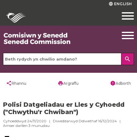
ENGLISH
language
search
share
print
error
Rhannu
Argraffu
Adborth
Polisi Datgeliadau er Lles y Cyhoedd
("Chwythu'r Chwiban")
Cyhoeddwyd 24/11/2020 | Diweddarwyd Ddiwethaf 16/12/2024 |
Amser darllen
3
munudau