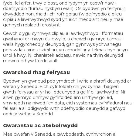
fydd, fel arfer, trwy e-bost, ond rydym yn cadw'r hawl i
ddefnyddio ffurfiau hysbysu eraill). Os byddwn yn terfynu'r
drwydded hon, rhaid i chi roi'r gorau i'w defnyddio a dileu
clipiau a lawrlwythwyd sydd yn eich meddiant neu y mae
gennych reolaeth drostynt.
Cewch olygu cynnwys clipiau a lawrlwythwyd i fformatau
gwahanol er mwyn eu gwylio, a chewch gymryd camau i
wella hygyrchedd y deunydd, gan gynnwys ychwanegu
penawdau a/neu isdeitlau, yn amodol ar y Telerau hyn ac yn
unol â hwy. Ni chaniateir addasu, newid na thrin deunydd
mewn unrhyw ffordd arall.
Gwarchod rhag feirysau
Byddwn yn gwneud pob ymdrech i wirio a phrofi deunydd ar
wefan y Senedd. Eich cyfrifoldeb chi yw cynnal rhaglen
gwrth-feirysau ar yr holl ddeunydd a gaiff ei lawrlwytho. Ni
allwn gymryd unrhyw gyfrifoldeb am unrhyw golled,
ymyrraeth na niwed i'ch data, eich systemau cyfrifiadurol neu
fel arall a all ddigwydd wrth ddefnyddio deunydd a gafwyd
oddi ar wefan y Senedd.
Gwarantau ac atebolrwydd
Mae gwefan y Senedd, a gwybodaeth, cynhyrchion a