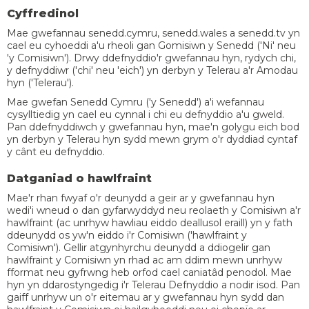
Cyffredinol
Mae gwefannau senedd.cymru, senedd.wales a senedd.tv yn
cael eu cyhoeddi a'u rheoli gan Gomisiwn y Senedd ('Ni' neu
'y Comisiwn'). Drwy ddefnyddio'r gwefannau hyn, rydych chi,
y defnyddiwr ('chi' neu 'eich') yn derbyn y Telerau a'r Amodau
hyn ('Telerau').
Mae gwefan Senedd Cymru ('y Senedd') a'i wefannau
cysylltiedig yn cael eu cynnal i chi eu defnyddio a'u gweld.
Pan ddefnyddiwch y gwefannau hyn, mae'n golygu eich bod
yn derbyn y Telerau hyn sydd mewn grym o'r dyddiad cyntaf
y cânt eu defnyddio.
Datganiad o hawlfraint
Mae'r rhan fwyaf o'r deunydd a geir ar y gwefannau hyn
wedi'i wneud o dan gyfarwyddyd neu reolaeth y Comisiwn a'r
hawlfraint (ac unrhyw hawliau eiddo deallusol eraill) yn y fath
ddeunydd os yw'n eiddo i'r Comisiwn ('hawlfraint y
Comisiwn'). Gellir atgynhyrchu deunydd a ddiogelir gan
hawlfraint y Comisiwn yn rhad ac am ddim mewn unrhyw
fformat neu gyfrwng heb orfod cael caniatâd penodol. Mae
hyn yn ddarostyngedig i'r Telerau Defnyddio a nodir isod. Pan
gaiff unrhyw un o'r eitemau ar y gwefannau hyn sydd dan