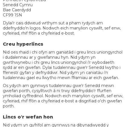
Senedd Cymru
Bae Caerdydd
CF99 1SN
Dylai'r cais ddweud wrthym sut a pham rydych am
ddefnyddio'n logos. Nodwch eich manylion cyswllt, sef enw,
cyfeiriad, rhif ffôn a chyfeiriad e-bost.
Creu hyperlincs
Nid oes rhaid i chi ofyn am ganiatâd i greu lincs uniongyrchol
i dudalennau ar y gwefannau hyn. Nid ydym yn
gwrthwynebu i chi greu lincs uniongyrchol i'r wybodaeth
sydd ar ein gwefan. Dylai tudalennau gwe'r Senedd lwytho i
ffenestr gyfan y defnyddiwr. Nid ydym yn caniatáu i'n
tudalennau gael eu llwytho mewn fframiau ar eich gwefan.
Os ydych am gynnwys tudalennau gwe'r Senedd mewn
gwefan porth, cysylltwch â ni trwy ddefnyddio'r ffurflen
ymholiad cyffredinol. Nodwch eich manylion cyswllt, sef enw,
cyfeiriad, rhif ffôn a chyfeiriad e-bost a disgrifiad o'ch gwefan
porth.
Lincs o'r wefan hon
Nid ydym yn gyfrifol am gynnwys na dibynadwyedd y