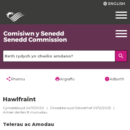
ENGLISH
language
search
share
print
error
Rhannu
Argraffu
Adborth
Hawlfraint
Cyhoeddwyd 24/11/2020 | Diweddarwyd Ddiwethaf 01/12/2025 |
Amser darllen
8
munudau
Telerau ac Amodau