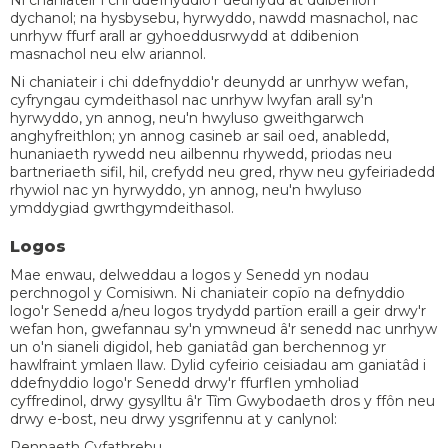
Ni chaniateir i chi ddefnyddio'r deunydd at ddibenion
dychanol; na hysbysebu, hyrwyddo, nawdd masnachol, nac
unrhyw ffurf arall ar gyhoeddusrwydd at ddibenion
masnachol neu elw ariannol.
Ni chaniateir i chi ddefnyddio'r deunydd ar unrhyw wefan,
cyfryngau cymdeithasol nac unrhyw lwyfan arall sy'n
hyrwyddo, yn annog, neu'n hwyluso gweithgarwch
anghyfreithlon; yn annog casineb ar sail oed, anabledd,
hunaniaeth rywedd neu ailbennu rhywedd, priodas neu
bartneriaeth sifil, hil, crefydd neu gred, rhyw neu gyfeiriadedd
rhywiol nac yn hyrwyddo, yn annog, neu'n hwyluso
ymddygiad gwrthgymdeithasol.
Logos
Mae enwau, delweddau a logos y Senedd yn nodau
perchnogol y Comisiwn. Ni chaniateir copïo na defnyddio
logo'r Senedd a/neu logos trydydd partïon eraill a geir drwy'r
wefan hon, gwefannau sy'n ymwneud â'r senedd nac unrhyw
un o'n sianeli digidol, heb ganiatâd gan berchennog yr
hawlfraint ymlaen llaw. Dylid cyfeirio ceisiadau am ganiatâd i
ddefnyddio logo'r Senedd drwy'r ffurflen ymholiad
cyffredinol, drwy gysylltu â'r Tîm Gwybodaeth dros y ffôn neu
drwy e-bost, neu drwy ysgrifennu at y canlynol:
Pennaeth Cyfathrebu