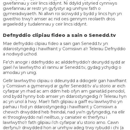
gwefannau y ceir lincs iddynt. Ni ddylid ystyried cynnwys
gwefannau ar restr yn gyfystyr ag unrhyw fath o
gymeradwyaeth. Ni allwn roi sicrwydd y bydd y lincs hyn yn
gweithio trwy'r amser ac nid oes gennym reolaeth dros
argaeledd y tudalennau y ceir lincs iddynt.
Defnyddio clipiau fideo a sain o Senedd.tv
Mae defnyddio clipiau fideo a sain gan Senedd.tv yn
ddarostyngedig i hawlfraint y Comisiwn a'r Telerau Defnyddio
a nodwyd uchod.
Fe'ch anogir i ddefnyddio ac ailddefnyddio'r deunydd sydd ar
gael i'w lawrlwytho a'i rannu ar Senedd.tv, gydag ychydig o
amodau yn unig.
Gellir lawrlwytho clipiau o ddeunydd a ddiogelir gan hawlfraint
y Comisiwn a gymerwyd ar gyfer Senedd.tv a'u storio ar eich
cyfarpar yn rhad ac am ddim heb ofyn am ganiatâd penodol,
ond bydd hynny bob amser yn ddarostyngedig i'r Telerau hyn
ac yn unol â hwy. Mae'r fath glipiau a gaiff eu lawrlwytho yn
parhau i fod yn ddarostyngedig i hawlfraint y Comisiwn a
chewch drwydded heb freindal, nad yw'n gyfyngedig, na ellir
ei throsglwyddo na'i neilltuo, y caniateir ei therfynu i
lawrlwytho'r fath glipiau i'ch cyfarpar a'u storio arno. Cawn
derfynu'r drwydded hon ar unrhyw adeg trwy rybudd i chi (a