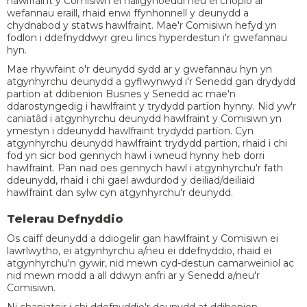
hawlfraint y Comisiwn ei hailgyhoeddi neu ei chopïo ar
wefannau eraill, rhaid enwi ffynhonnell y deunydd a
chydnabod y statws hawlfraint. Mae'r Comisiwn hefyd yn
fodlon i ddefnyddwyr greu lincs hyperdestun i'r gwefannau
hyn.
Mae rhywfaint o'r deunydd sydd ar y gwefannau hyn yn
atgynhyrchu deunydd a gyflwynwyd i'r Senedd gan drydydd
partïon at ddibenion Busnes y Senedd ac mae'n
ddarostyngedig i hawlfraint y trydydd partïon hynny. Nid yw'r
caniatâd i atgynhyrchu deunydd hawlfraint y Comisiwn yn
ymestyn i ddeunydd hawlfraint trydydd partïon. Cyn
atgynhyrchu deunydd hawlfraint trydydd partïon, rhaid i chi
fod yn sicr bod gennych hawl i wneud hynny heb dorri
hawlfraint. Pan nad oes gennych hawl i atgynhyrchu'r fath
ddeunydd, rhaid i chi gael awdurdod y deiliad/deiliaid
hawlfraint dan sylw cyn atgynhyrchu'r deunydd.
Telerau Defnyddio
Os caiff deunydd a ddiogelir gan hawlfraint y Comisiwn ei
lawrlwytho, ei atgynhyrchu a/neu ei ddefnyddio, rhaid ei
atgynhyrchu'n gywir, nid mewn cyd-destun camarweiniol ac
nid mewn modd a all ddwyn anfri ar y Senedd a/neu'r
Comisiwn.