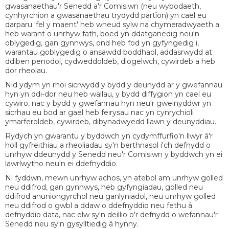
gwasanaethau'r Senedd a'r Comisiwn (neu wybodaeth,
cynhyrchion a gwasanaethau trydydd partïon) yn cael eu
darparu 'fel y maent' heb wneud sylw na chymeradwyaeth a
heb warant o unrhyw fath, boed yn ddatganedig neu'n
oblygedig, gan gynnwys, ond heb fod yn gyfyngedig i,
warantau goblygedig o ansawdd boddhaol, addasrwydd at
ddiben penodol, cydweddoldeb, diogelwch, cywirdeb a heb
dor rheolau.
Nid ydym yn rhoi sicrwydd y bydd y deunydd ar y gwefannau
hyn yn ddi-dor neu heb wallau, y bydd diffygion yn cael eu
cywiro, nac y bydd y gwefannau hyn neu'r gweinyddwr yn
sicrhau eu bod ar gael heb feirysau nac yn cynrychioli
ymarferoldeb, cywirdeb, dibynadwyedd llawn y deunyddiau.
Rydych yn gwarantu y byddwch yn cydymffurfio'n llwyr â'r
holl gyfreithiau a rheoliadau sy'n berthnasol i'ch defnydd o
unrhyw ddeunydd y Senedd neu'r Comisiwn y byddwch yn ei
lawrlwytho neu'n ei ddefnyddio.
Ni fyddwn, mewn unrhyw achos, yn atebol am unrhyw golled
neu ddifrod, gan gynnwys, heb gyfyngiadau, golled neu
ddifrod anuniongyrchol neu ganlyniadol, neu unrhyw golled
neu ddifrod o gwbl a ddaw o ddefnyddio neu fethu â
defnyddio data, nac elw sy'n deillio o'r defnydd o wefannau'r
Senedd neu sy'n gysylltiedig â hynny.