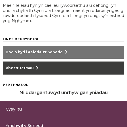
Mae'r Telerau hyn yn cael eu llywodraethu a'u dehongli yn
unol â chyfraith Cymru a Lloegr ac maent yn ddarostyngedig
i awdurdodaeth llysoedd Cymru a Lloegr yn unig, sy'n eistedd
yng Nghymru.
LINCS DEFNYDDIOL
chevron_right
Dod o hyd i Aelodau'r Senedd
chevron_right
Rhestr termau
PERTHNASOL
Ni ddarganfuwyd unrhyw ganlyniadau
Cysylltu
0300 200 6565
Ymchwil y Senedd