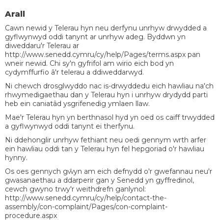
Arall
Cawn newid y Telerau hyn neu derfynu unrhyw drwydded a
gyflwynwyd oddi tanynt ar unrhyw adeg. Byddwn yn
diweddaru'r Telerau ar
http://www.senedd.cymru/cy/help/Pages/terms.aspx pan
wneir newid. Chi sy'n gyfrifol am wirio eich bod yn
cydymffurfio â'r telerau a ddiweddarwyd.
Ni chewch drosglwyddo nac is-drwyddedu eich hawliau na'ch
rhwymedigaethau dan y Telerau hyn i unrhyw drydydd parti
heb ein caniatâd ysgrifenedig ymlaen llaw.
Mae'r Telerau hyn yn berthnasol hyd yn oed os caiff trwydded
a gyflwynwyd oddi tanynt ei therfynu.
Ni ddehonglir unrhyw fethiant neu oedi gennym wrth arfer
ein hawliau oddi tan y Telerau hyn fel hepgoriad o'r hawliau
hynny.
Os oes gennych gŵyn am eich defnydd o'r gwefannau neu'r
gwasanaethau a ddarperir gan y Senedd yn gyffredinol,
cewch gwyno trwy'r weithdrefn ganlynol:
http://www.senedd.cymru/cy/help/contact-the-
assembly/con-complaint/Pages/con-complaint-
procedure.aspx