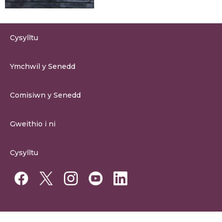
Cysylltu
0300 200 6565
Ymchwil y Senedd
cysylltu@senedd.cymru
Hafan Ymchwil y Senedd
Cysylltu â Senedd Cymru
Comisiwn y Senedd
Erthygil Ymchwil
Adnoddau Cyfryngau
Amdan Comisiwn y Senedd
Gweithio i ni
Strwythur Sefydliad a Chyfrifoldebau
Gweithio i ni
Fframwaith Llywodraethu Corfforaethol y Comisiwn
Cysylltu
Gweithio i Gomisiwn y Senedd
Mynediad at wybodaeth
Gweithio i Aelod Senedd
Penodiadau Cyhoeddus